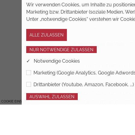
Wir verwenden Cookies, um Inhalte zu positionier
Hotel Allme
Marketing bzw. Drittanbieter (soziale Medien, W
Unter „notwendige Cookies“ verstehen wir Cookie
Die Geschichte der Familie All
der Weizer Wegscheide ein Lan
zum
Vier-Sterne-Betrieb
entw
✓ Notwendige Cookies
"Unser Beruf ist unsere 
Marketing (Google Analytics, Google Adwords, 
Gästen den Aufenthalt b
stolz sind wir als Haushe
Drittanbieter (Youtube, Amazon, Facebook, ...)
anstrebt. Neben ihm und d
fünfte Generation für das 
COOKIE EINSTELLUNGEN
Franz und Katja Allmer mit Fa