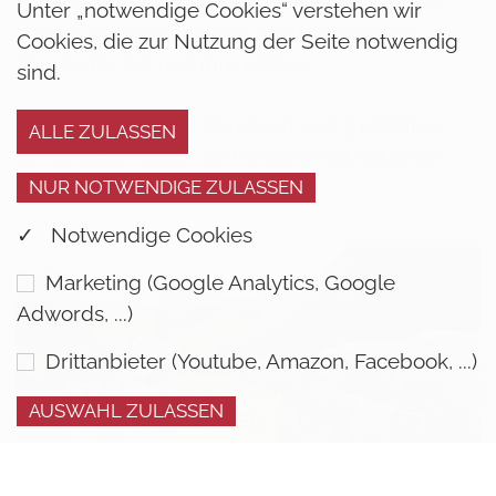
Familie oder Ihren Verein. Nichts Passendes
Unter „notwendige Cookies“ verstehen wir
dabei? Gerne planen wir auch individuelle
Cookies, die zur Nutzung der Seite notwendig
Touren für Sie und Ihre Lieben.
sind.
Preise gültig ab 20 Personen und 3 Nächten.
Bei Gruppen unter 20 Personen ist mit einer
Preisänderung zu rechnen.
✓ Notwendige Cookies
Marketing (Google Analytics, Google
Adwords, ...)
Drittanbieter (Youtube, Amazon, Facebook, ...)
COOKIE EINSTELLUNGEN