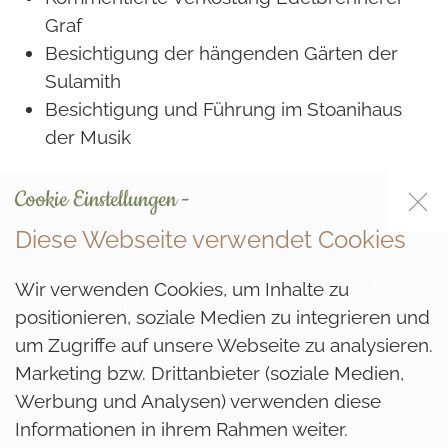
Graf
Besichtigung der hängenden Gärten der
Sulamith
Besichtigung und Führung im Stoanihaus
der Musik
Cookie Einstellungen -
Unsere Genusstouren vereinen Kultur und
Diese Webseite verwendet Cookies
Kulinarik. Wir planen für Sie Ihre individuelle
Tour zu einem Ausflugsziel Ihrer Wahl mit
Wir verwenden Cookies, um Inhalte zu
Verpflegung!
positionieren, soziale Medien zu integrieren und
um Zugriffe auf unsere Webseite zu analysieren.
Suchen Sie sich einfach eine der Genusstouren
Marketing bzw. Drittanbieter (soziale Medien,
aus, geben Sie die Personenanzahl bei uns
Werbung und Analysen) verwenden diese
bekannt und wir organisieren diese für Sie, Ihre
Informationen in ihrem Rahmen weiter.