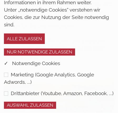
Informationen in ihrem Rahmen weiter.
bekannt und wir organisieren diese für Sie, Ihre
Unter „notwendige Cookies“ verstehen wir
Familie oder Ihren Verein. Nichts Passendes
Cookies, die zur Nutzung der Seite notwendig
dabei? Gerne planen wir auch individuelle
sind.
Touren für Sie und Ihre Lieben.
Preise gültig ab 20 Personen und 3 Nächten.
Bei Gruppen unter 20 Personen ist mit einer
Preisänderung zu rechnen.
✓ Notwendige Cookies
Marketing (Google Analytics, Google
Adwords, ...)
Drittanbieter (Youtube, Amazon, Facebook, ...)
COOKIE EINSTELLUNGEN