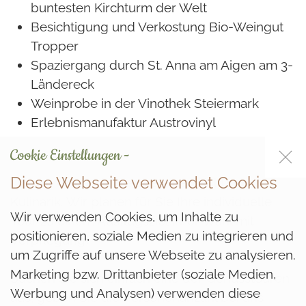
buntesten Kirchturm der Welt
Besichtigung und Verkostung Bio-Weingut
Tropper
Spaziergang durch St. Anna am Aigen am 3-
Ländereck
Weinprobe in der Vinothek Steiermark
Erlebnismanufaktur Austrovinyl
Cookie Einstellungen -
Diese Webseite verwendet Cookies
Unsere Genusstouren vereinen Kultur und
Kulinarik. Wir planen für Sie Ihre individuelle
Wir verwenden Cookies, um Inhalte zu
Tour zu einem Ausflugsziel Ihrer Wahl mit
positionieren, soziale Medien zu integrieren und
Verpflegung!
um Zugriffe auf unsere Webseite zu analysieren.
Marketing bzw. Drittanbieter (soziale Medien,
Suchen Sie sich einfach eine der Genusstouren
Werbung und Analysen) verwenden diese
aus, geben Sie die Personenanzahl bei uns