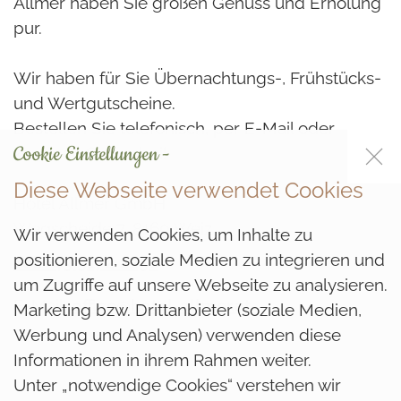
Allmer haben Sie großen Genuss und Erholung
pur.
Wir haben für Sie Übernachtungs-, Frühstücks-
und Wertgutscheine.
Bestellen Sie telefonisch, per E-Mail oder
Cookie Einstellungen -
kommen Sie vorbei!
Diese Webseite verwendet Cookies
Hotel Allmer GmbH
Wegscheide 7, 8160 Weiz
Wir verwenden Cookies, um Inhalte zu
positionieren, soziale Medien zu integrieren und
Tel. +43 3172 2258
um Zugriffe auf unsere Webseite zu analysieren.
E-Mail:
office@hotel-allmer.at
Marketing bzw. Drittanbieter (soziale Medien,
Werbung und Analysen) verwenden diese
Informationen in ihrem Rahmen weiter.
Unter „notwendige Cookies“ verstehen wir