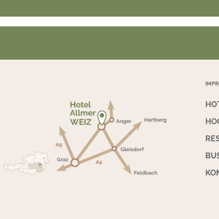
IMP
HO
HO
RE
BU
KO