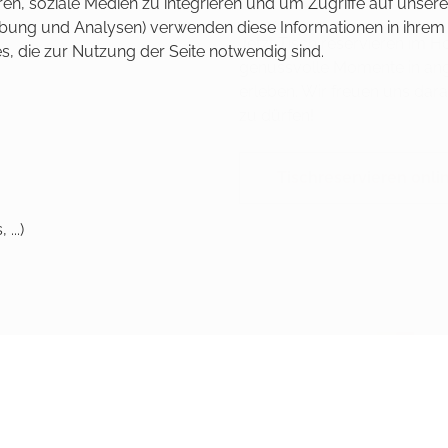
en, soziale Medien zu integrieren und um Zugriffe auf unsere
erbung und Analysen) verwenden diese Informationen in ihrem
Jetzt Tisch reservieren im H
s, die zur Nutzung der Seite notwendig sind.
genussvolle Momente in a
erleben. Wir freuen uns dara
zu dürfen!
Tischreservieren onli
...)