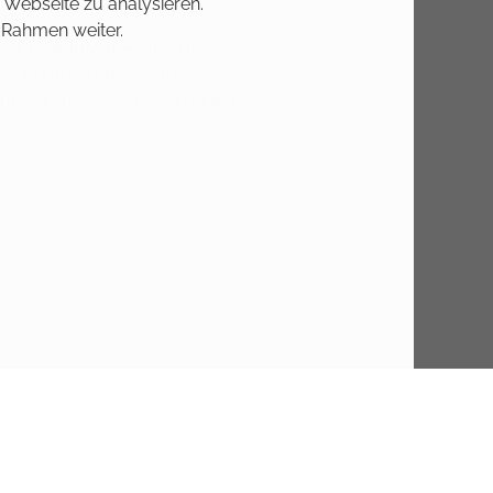
 Webseite zu analysieren.
 Rahmen weiter.
otel Restaurant Allmer und
ngenehmer Atmosphäre
uf, Sie kulinarisch verwöhnen
ne