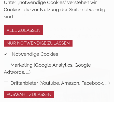
Familie oder Ihren Verein. Nichts Passendes
Unter „notwendige Cookies“ verstehen wir
dabei? Gerne planen wir auch individuelle
Cookies, die zur Nutzung der Seite notwendig
Touren für Sie und Ihre Lieben.
sind.
Preise gültig ab 20 Personen und 3 Nächten.
Bei Gruppen unter 20 Personen ist mit einer
Preisänderung zu rechnen.
✓ Notwendige Cookies
Marketing (Google Analytics, Google
Adwords, ...)
Drittanbieter (Youtube, Amazon, Facebook, ...)
COOKIE EINSTELLUNGEN